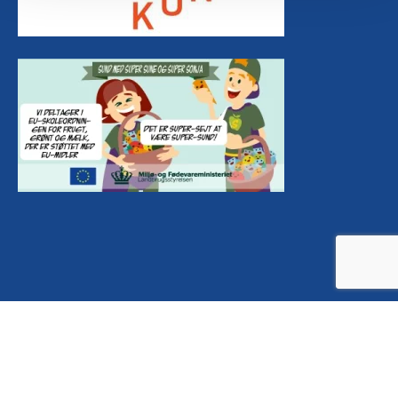
© 2024 Copyright Køge Private Realskole | Design by:
UNIQUEPIXELS