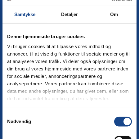
Mandag - torsdag:
kl. 7:45 - 15:00
Fredag:
Samtykke
Detaljer
Om
kl. 7:45 - 13:00
RING TIL OS
Denne hjemmeside bruger cookies
Vi bruger cookies til at tilpasse vores indhold og
Skolens hovednummer
+45 56 63 63 93
annoncer, til at vise dig funktioner til sociale medier og til
at analysere vores trafik. Vi deler også oplysninger om
Send en mail til os
info@kpr.dk
din brug af vores hjemmeside med vores partnere inden
for sociale medier, annonceringspartnere og
GENVEJE
analysepartnere. Vores partnere kan kombinere disse
data med andre oplysninger, du har givet dem, eller som
Book en rundvisning
de har indsamlet fra din brug af deres tjenester.
Trivselsstrategi
Samtykkevalg
Ledelse og medarbejdere
Nødvendig
Bestyrelsen