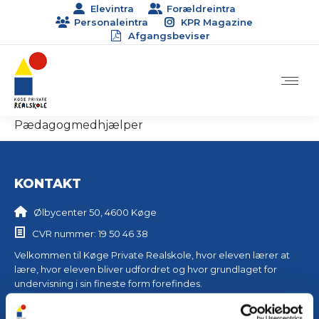
Elevintra
Forældreintra
Personaleintra
KPR Magazine
Afgangsbeviser
Pædagogmedhjælper
KONTAKT
Ølbycenter 50, 4600 Køge
CVR nummer: 19 50 46 38
Velkommen til Køge Private Realskole, hvor eleven lærer at
lære, hvor eleven bliver udfordret og hvor grundlaget for
undervisning i sin fineste form forefindes.
Kontorets åbningstider: