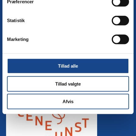
Præferencer
Cookie- og privatlivspolitik
Whistleblower
Statistik
Marketing
Tillad alle
Tillad valgte
Afvis