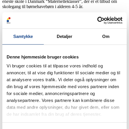
eneste skole i Danmark “Maternelleklasser”, der er et tilbud om
skolegang til børnehavebørn i alderen 4-5 år.
Læs mere om vores Mission, Vision og Værdier
På tværs af klassetrin, elever og lærere deler vi stærke værdier og
stolte traditioner, som har til formål at sikre et fælles udgangspunkt
Faglighed og dannelse i centrum
Samtykke
Detaljer
Om
for at fremme faglig udvikling og personlige kompetencer.
På Køge Private Realskole har vi tradition for høj faglighed og
dannelse. Det er vigtigt for os, at vores lærere har et højt fagligt
Denne hjemmeside bruger cookies
niveau og pædagogiske evner, da kombinationen kan realisere og
udvikle elevernes potentiale. Vi har fokus på at motivere eleverne og
Vi bruger cookies til at tilpasse vores indhold og
at stimulere deres nysgerrighed og lyst til at lære, opdage og
annoncer, til at vise dig funktioner til sociale medier og til
erkende.
at analysere vores trafik. Vi deler også oplysninger om
Trivsel og respekt
din brug af vores hjemmeside med vores partnere inden
for sociale medier, annonceringspartnere og
På skolen har vi et fælles ansvar for at sikre en høj trivsel og respekt
analysepartnere. Vores partnere kan kombinere disse
for hinanden. Der skal være et positivt fællesskab. Det gælder både
data med andre oplysninger, du har givet dem, eller som
mellem elever, lærere, forældre og øvrige. Vi tror nemlig på, at vi
de har indsamlet fra din brug af deres tjenester.
udvikler os bedst i samspil med andre.
Derudover skal der være plads til en åben, tillidsfuld og ærlig dialog,