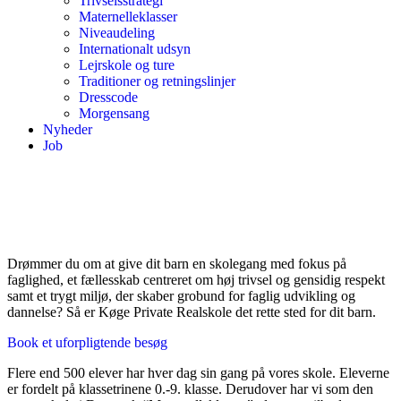
Trivselsstrategi
Maternelleklasser
Niveaudeling
Internationalt udsyn
Lejrskole og ture
Traditioner og retningslinjer
Dresscode
Morgensang
Nyheder
Job
TO AFDELINGER MED S-TOG I MIDTEN
Om Køge Private Realskole
Drømmer du om at give dit barn en skolegang med fokus på
faglighed, et fællesskab centreret om høj trivsel og gensidig respekt
samt et trygt miljø, der skaber grobund for faglig udvikling og
dannelse? Så er Køge Private Realskole det rette sted for dit barn.
Book et uforpligtende besøg
Flere end 500 elever har hver dag sin gang på vores skole. Eleverne
er fordelt på klassetrinene 0.-9. klasse. Derudover har vi som den