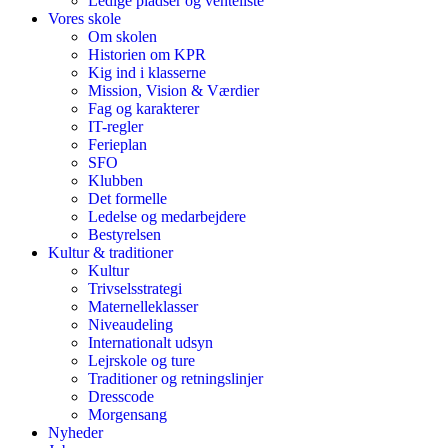
Ledige pladser og venteliste
Vores skole
Om skolen
Historien om KPR
Kig ind i klasserne
Mission, Vision & Værdier
Fag og karakterer
IT-regler
Ferieplan
SFO
Klubben
Det formelle
Ledelse og medarbejdere
Bestyrelsen
Kultur & traditioner
Kultur
Trivselsstrategi
Maternelleklasser
Niveaudeling
Internationalt udsyn
Lejrskole og ture
Traditioner og retningslinjer
Dresscode
Morgensang
Nyheder