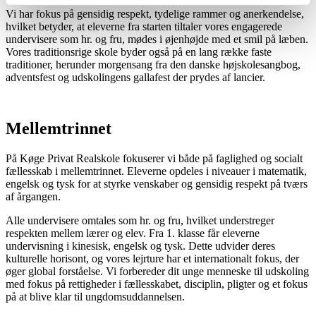
Vi har fokus på gensidig respekt, tydelige rammer og anerkendelse,
hvilket betyder, at eleverne fra starten tiltaler vores engagerede
undervisere som hr. og fru, mødes i øjenhøjde med et smil på læben.
Vores traditionsrige skole byder også på en lang række faste
traditioner, herunder morgensang fra den danske højskolesangbog,
adventsfest og udskolingens gallafest der prydes af lancier.
Mellemtrinnet
På Køge Privat Realskole fokuserer vi både på faglighed og socialt
fællesskab i mellemtrinnet. Eleverne opdeles i niveauer i matematik,
engelsk og tysk for at styrke venskaber og gensidig respekt på tværs
af årgangen.
Alle undervisere omtales som hr. og fru, hvilket understreger
respekten mellem lærer og elev. Fra 1. klasse får eleverne
undervisning i kinesisk, engelsk og tysk. Dette udvider deres
kulturelle horisont, og vores lejrture har et internationalt fokus, der
øger global forståelse. Vi forbereder dit unge menneske til udskoling
med fokus på rettigheder i fællesskabet, disciplin, pligter og et fokus
på at blive klar til ungdomsuddannelsen.