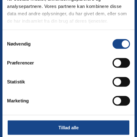
analysepartnere. Vores partnere kan kombinere disse
Skolens hovednummer
data med andre oplysninger, du har givet dem, eller som
+45 56 63 63 93
de har indsamlet fra din brug af deres tjenester.
Send en mail til os
info@kpr.dk
Samtykkevalg
Nødvendig
GENVEJE
Book en rundvisning
Præferencer
Trivselsstrategi
Statistik
Ledelse og medarbejdere
Bestyrelsen
Marketing
Cookie- og privatlivspolitik
Whistleblower
Tillad alle