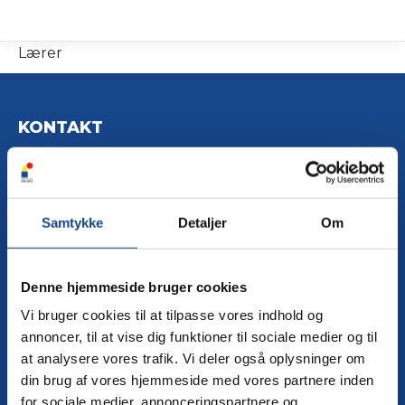
Lærer
KONTAKT
Ølbycenter 50, 4600 Køge
CVR nummer: 19 50 46 38
Velkommen til Køge Private Realskole, hvor eleven lærer at
Samtykke
Detaljer
Om
lære, hvor eleven bliver udfordret og hvor grundlaget for
undervisning i sin fineste form forefindes.
Kontorets åbningstider:
Denne hjemmeside bruger cookies
Mandag - torsdag:
Vi bruger cookies til at tilpasse vores indhold og
kl. 7:45 - 15:00
Fredag:
annoncer, til at vise dig funktioner til sociale medier og til
kl. 7:45 - 13:00
at analysere vores trafik. Vi deler også oplysninger om
din brug af vores hjemmeside med vores partnere inden
RING TIL OS
for sociale medier, annonceringspartnere og