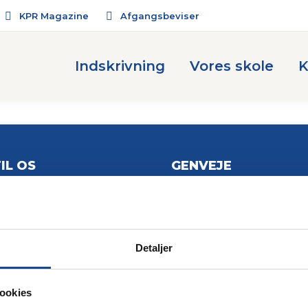
KPR Magazine
Afgangsbeviser
Indskrivning
Vores skole
K
IL OS
GENVEJE
 hovednummer
Book en rundvisning
63 63 93
Trivselsstrategi
mail til os
pr.dk
Detaljer
Ledelse og medarbejdere
Bestyrelsen
ookies
Cookie- og privatlivspolitik