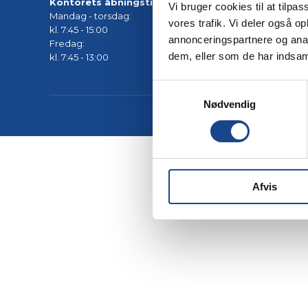
Kontorets åbningstider:
Vi bruger cookies til at tilpas
Mandag - torsdag:
vores trafik. Vi deler også 
kl. 7:45 - 15:00
annonceringspartnere og anal
Fredag:
dem, eller som de har indsaml
kl. 7:45 - 13:00
Samtykkevalg
Nødvendig
Afvis