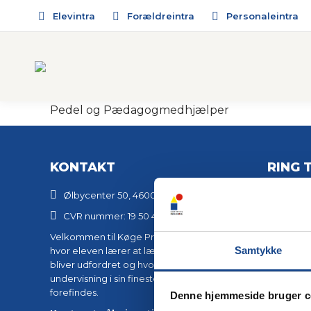
Elevintra
Forældreintra
Personaleintra
Pedel og Pædagogmedhjælper
KONTAKT
RING T
Ølbycenter 50, 4600 Køge
Skolens
+45 56 
CVR nummer: 19 50 46 38
Send en 
Velkommen til Køge Private Realskole,
info@k
Samtykke
hvor eleven lærer at lære, hvor eleven
bliver udfordret og hvor grundlaget for
undervisning i sin fineste form
forefindes.
Denne hjemmeside bruger c