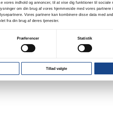
se vores indhold og annoncer, til at vise dig funktioner til sociale
oplysninger om din brug af vores hjemmeside med vores partnere i
Whistleblower
ysepartnere. Vores partnere kan kombinere disse data med andr
et fra din brug af deres tjenester.
Præferencer
Statistik
© 2024 Copyright Køge Private Realskole | Design by:
UNIQUEPIXELS
Tillad valgte