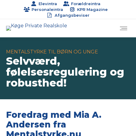
Elevintra
Forældreintra
Personaleintra
KPR Magazine
Afgangsbeviser
MENTALSTYRKE TIL BØRN OG UNGE
Selvværd,
følelsesregulering og
robusthed!
Foredrag med Mia A.
Andersen fra
Mentalstyrke.nu