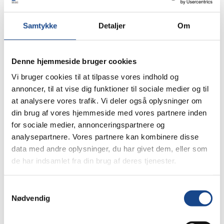
den 30. januar kl. 17:30
Samtykke
Detaljer
Om
Tilmeldingsfrist d. 29. januar
Tilmeldingen er bindende og beløbet vil blive
opkrævet til arrangementet via mobilpay.
Denne hjemmeside bruger cookies
Vi bruger cookies til at tilpasse vores indhold og
annoncer, til at vise dig funktioner til sociale medier og til
at analysere vores trafik. Vi deler også oplysninger om
din brug af vores hjemmeside med vores partnere inden
for sociale medier, annonceringspartnere og
analysepartnere. Vores partnere kan kombinere disse
data med andre oplysninger, du har givet dem, eller som
de har indsamlet fra din brug af deres tjenester.
Antal deltagere:
Samtykkevalg
Nødvendig