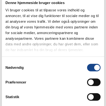
Denne hjemmeside bruger cookies
valgdebat på Køge Private Realskole Elever
på KPR gik all in på affald Vilde Vulkaner
Vi bruger cookies til at tilpasse vores indhold og
Besøg fra Ukraine i samfundsfagstime
annoncer, til at vise dig funktioner til sociale medier og til
Nyhedsbrev december Talentcamp for 7.
at analysere vores trafik. Vi deler også oplysninger om
din brug af vores hjemmeside med vores partnere inden
årgang Nyhedsbrev november Fint besøg
for sociale medier, annonceringspartnere og
Nyhedsbrev september…
analysepartnere. Vores partnere kan kombinere disse
data med andre oplysninger, du har givet dem, eller som
de har indsamlet fra din brug af deres tjenester.
Samtykkevalg
Nødvendig
Præferencer
Vilde Vulkaner
Statistik
Nyheder
By
Kenneth R. Grønberg Brodersen